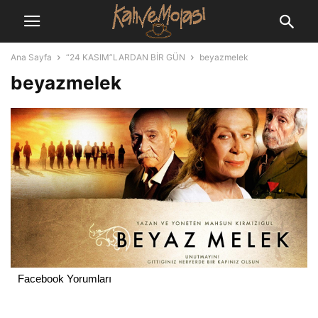
Ana Sayfa
“24 KASIM”LARDAN BİR GÜN
beyazmelek
beyazmelek
Facebook Yorumları