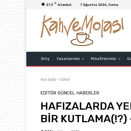
C
27.3
İstanbul
7 Ağustos 2026, Cuma
Giriş
Yazarlarımız
Misafirlerimiz
G
Ana Sayfa
Editör
EDITÖR
GÜNCEL
HABERLER
HAFIZALARDA YE
BİR KUTLAMA(!?) 