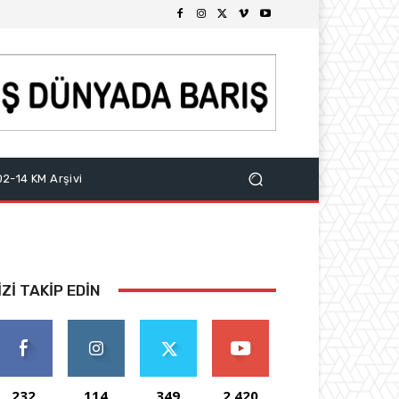
2-14 KM Arşivi
IZI TAKIP EDIN
232
114
349
2,420