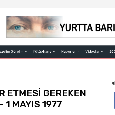
ezelim Görelim
Kütüphane
Haberler
Videolar
200
B
R ETMESİ GEREKEN
– 1 MAYIS 1977