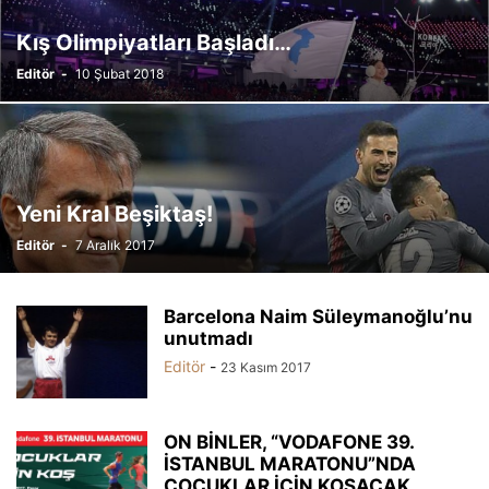
Kış Olimpiyatları Başladı…
Editör
-
10 Şubat 2018
Yeni Kral Beşiktaş!
Editör
-
7 Aralık 2017
Barcelona Naim Süleymanoğlu’nu
unutmadı
Editör
-
23 Kasım 2017
ON BİNLER, “VODAFONE 39.
İSTANBUL MARATONU”NDA
ÇOCUKLAR İÇİN KOŞACAK