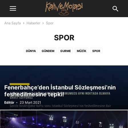
Ana Sayfa
Haberler
Spor
SPOR
DÜNYA
GÜNDEM
GURME
MÜZIK
SPOR
Fenerbahçe’den İstanbul Sözleşmesi’nin
feshedilmesine tepki!
Editör
-
23 Mart 2021