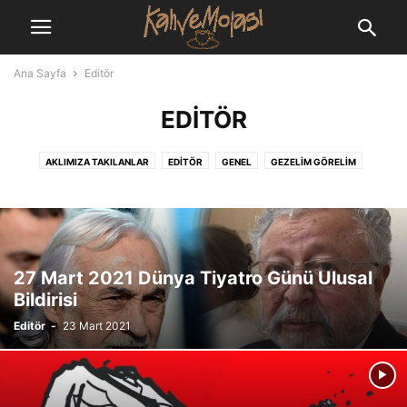
Ana Sayfa
Editör
EDITÖR
AKLIMIZA TAKILANLAR
EDITÖR
GENEL
GEZELIM GÖRELIM
HABERLER
KÜTÜPHANE
MISAFIRLERIMIZ
ÖNE ÇIKANLAR
SEÇKILER
VIDEOLAR
YAZARLARIMIZ
YEMEK TARIFI
27 Mart 2021 Dünya Tiyatro Günü Ulusal
Bildirisi
Editör
-
23 Mart 2021