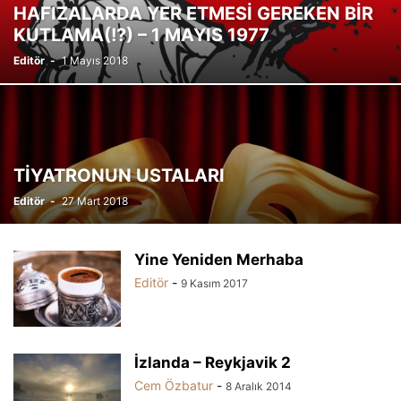
HAFIZALARDA YER ETMESİ GEREKEN BİR
KUTLAMA(!?) – 1 MAYIS 1977
Editör
-
1 Mayıs 2018
TİYATRONUN USTALARI
Editör
-
27 Mart 2018
Yine Yeniden Merhaba
Editör
-
9 Kasım 2017
İzlanda – Reykjavik 2
Cem Özbatur
-
8 Aralık 2014