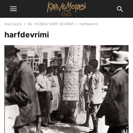
Ana Sayfa
94. YILINDA HARF DEVRİMİ
harfdevrimi
harfdevrimi