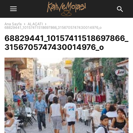
Ana Sayfa
ALAÇATI
68829441_10157411518697866_3156705747430014976_o
68829441_10157411518697866_
3156705747430014976_o