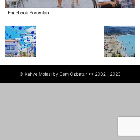
Facebook Yorumları
© Kahve Molası by Cem Özbatur <> 2002 - 2023