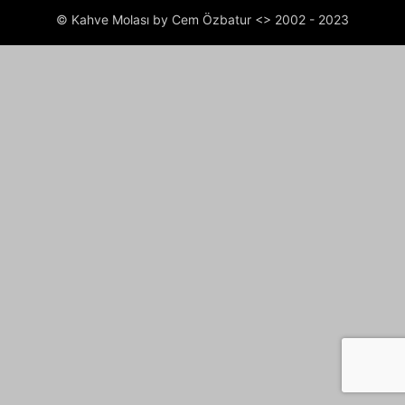
© Kahve Molası by Cem Özbatur <> 2002 - 2023