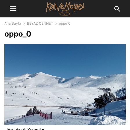
Ana Sayfa
BEYAZ CENNET
oppo_0
oppo_0
Facebook Yorumları