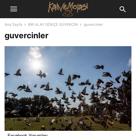
Ana Sayfa
BİR ALAY GÖKÇE GÜVERCİN
guvercinler
guvercinler
Facebook Yorumları