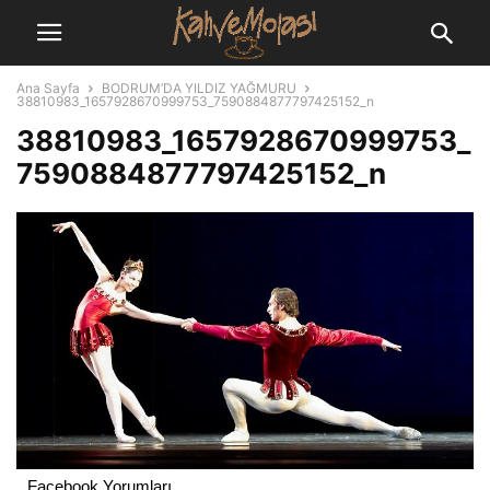
Ana Sayfa
BODRUM’DA YILDIZ YAĞMURU
38810983_1657928670999753_7590884877797425152_n
38810983_1657928670999753_
7590884877797425152_n
Facebook Yorumları