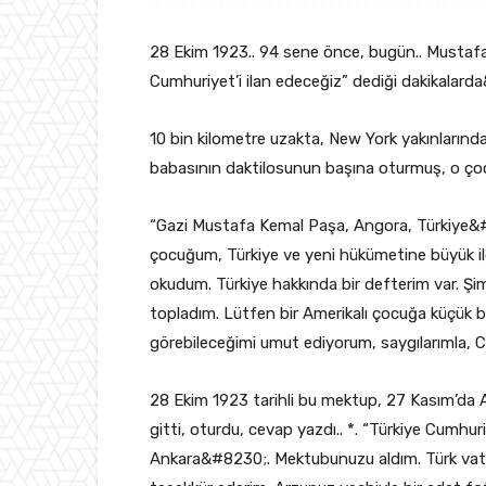
28 Ekim 1923.. 94 sene önce, bugün.. Mustafa
Cumhuriyet’i ilan edeceğiz” dediği dakikalard
10 bin kilometre uzakta, New York yakınlarında
babasının daktilosunun başına oturmuş, o ço
“Gazi Mustafa Kemal Paşa, Angora, Türkiye&#8
çocuğum, Türkiye ve yeni hükümetine büyük il
okudum. Türkiye hakkında bir defterim var. Şi
topladım. Lütfen bir Amerikalı çocuğa küçük bi
görebileceğimi umut ediyorum, saygılarımla, Cu
28 Ekim 1923 tarihli bu mektup, 27 Kasım’da 
gitti, oturdu, cevap yazdı.. *. “Türkiye Cumhu
Ankara&#8230;. Mektubunuzu aldım. Türk vatanı