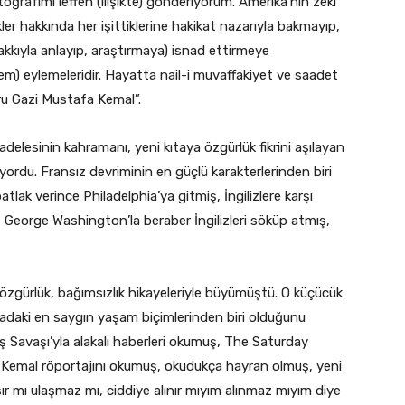
oğrafımı leffen (ilişikte) gönderiyorum. Amerika’nın zeki
er hakkında her işittiklerine hakikat nazarıyla bakmayıp,
hakkıyla anlayıp, araştırmaya) isnad ettirmeye
m) eylemeleridir. Hayatta nail-i muvaffakiyet ve saadet
ru Gazi Mustafa Kemal”.
delesinin kahramanı, yeni kıtaya özgürlük fikrini aşılayan
ordu. Fransız devriminin en güçlü karakterlerinden biri
lak verince Philadelphia’ya gitmiş, İngilizlere karşı
, George Washington’la beraber İngilizleri söküp atmış,
özgürlük, bağımsızlık hikayeleriyle büyümüştü. O küçücük
adaki en saygın yaşam biçimlerinden biri olduğunu
ş Savaşı’yla alakalı haberleri okumuş, The Saturday
Kemal röportajını okumuş, okudukça hayran olmuş, yeni
ır mı ulaşmaz mı, ciddiye alınır mıyım alınmaz mıyım diye