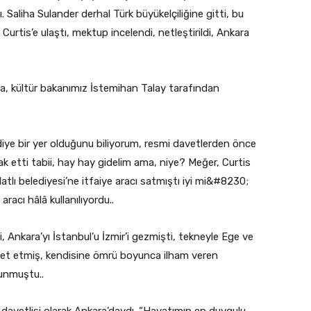
 Saliha Sulander derhal Türk büyükelçiliğine gitti, bu
 Curtis’e ulaştı, mektup incelendi, netleştirildi, Ankara
a, kültür bakanımız İstemihan Talay tarafından
lı diye bir yer olduğunu biliyorum, resmi davetlerden önce
ak etti tabii, hay hay gidelim ama, niye? Meğer, Curtis
tlı belediyesi’ne itfaiye aracı satmıştı iyi mi&#8230;
aracı hâlâ kullanılıyordu..
, Ankara’yı İstanbul’u İzmir’i gezmişti, tekneyle Ege ve
iyaret etmiş, kendisine ömrü boyunca ilham veren
unmuştu..
 davetlisi olarak Ankara’daydı. “Hayatımın en duygulu