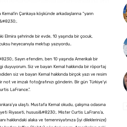
 Kemal’in Çankaya köşkünde arkadaşlarına “yarın
a&#8230;.
ki Elmira şehrinde bir evde, 10 yaşında bir çocuk,
cuksu heyecanıyla mektup yazıyordu..
230;. Sayın efendim, ben 10 yaşında Amerikalı bir
gi duyuyorum. Siz ve bayan Kemal hakkında bir röportaj
mdiden siz ve bayan Kemal hakkında birçok yazı ve resim
r not ve imzalı fotoğrafınızı gönderin. Bir gün Türkiye’yi
rtis LaFrance.”.
Ankara’ya ulaştı. Mustafa Kemal okudu, çalışma odasına
riyeti Riyaseti, hususi&#8230;. Mister Curtis LaFrans’a,
 hakkındaki alaka ve temenniyatınıza (iyi dileklerinize)