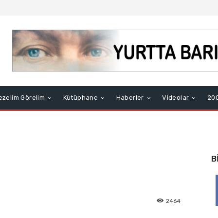
ezelim Görelim
Kütüphane
Haberler
Videolar
200
B
2464