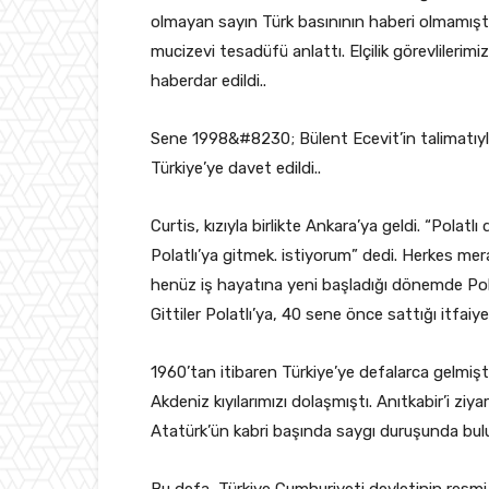
olmayan sayın Türk basınının haberi olmamıştı.
mucizevi tesadüfü anlattı. Elçilik görevlilerimiz
haberdar edildi..
Sene 1998&#8230; Bülent Ecevit’in talimatıyl
Türkiye’ye davet edildi..
Curtis, kızıyla birlikte Ankara’ya geldi. “Polat
Polatlı’ya gitmek. istiyorum” dedi. Herkes mer
henüz iş hayatına yeni başladığı dönemde Pola
Gittiler Polatlı’ya, 40 sene önce sattığı itfaiye 
1960’tan itibaren Türkiye’ye defalarca gelmişti
Akdeniz kıyılarımızı dolaşmıştı. Anıtkabir’i z
Atatürk’ün kabri başında saygı duruşunda bul
Bu defa, Türkiye Cumhuriyeti devletinin resmi