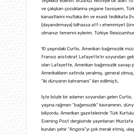
teşekkür ederim. Arzunuz vechiyle bir adet fot
ve çalışkan çocuklarına yegane tavsiyem, Türkl
kanaatlarini mutlaka ilm ve esaslı tedkikata (
(dayandırmaya) bilhassa atf-ı ehemmiyet (öne
olmanızı temenni eylerim. Türkiye Reisicumhu
10 yaşındaki Curtis, Amerikan bağımsızlık müca
Fransız aristokrat Lafayette’in soyundan geliy
olan Lafayette, Amerikan bağımsızlık savaşı pat
Amerikalıların safında yeralmış, general olmuş
“iki dünyanın kahramanı” ilan edilmişti..
İşte böyle bir adamın soyundan gelen Curtis, 
yaşına rağmen “bağımsızlık” kavramının, düny
biliyordu. Amerikan gazetelerinde Türk Kurtulu
Evening Post dergisinde yayınlanan Mustafa 
kurulan şehir “Angora”yı çok merak etmiş, ulaş