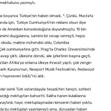
mektubunu yazmıştı..
 boyunca Türkiye’nin haberi olmadı.. *. Çünkü, Mustafa
da için, Türkiye Cumhuriyeti’nin reklamı olsun diye
ne de Amerikan konsolosluğuna duyurulmuştu. 10 bin
amimi duygularına, samimi bir cevap vermişti, hepsi
de okudu, makine mühendisi oldu, Columbia
 Çek cumhuriyetine gitti, Prag’ta Charles Üniversitesi’nde
 savaşı çıktı, ülkesine döndü, aile şirketinin başına geçti,
a’dan Afrika’ya onlarca ülkeye ihracat yaptı, çok zengin
Tarih Kurumu’nun, Newport Müzik Festivali’nin, Redwood
 hayırseveri ödülü”nü aldı..
er isimli Türk vatandaşıyla tesadüfen tanıştı, sohbet
azdığı mektuptan bahsetti. Saliha hanım kulaklarına
raştırdı, hayır, mektuplaşmadan kimsenin haberi yoktu.
’da bu mektupları yayınlamıştı ama, dünyadan haberi