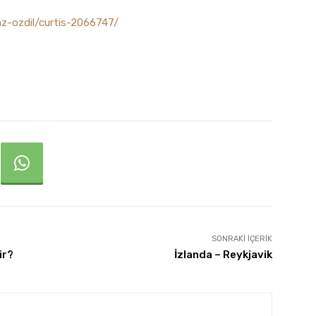
az-ozdil/curtis-2066747/
SONRAKI İÇERIK
ir?
İzlanda – Reykjavik