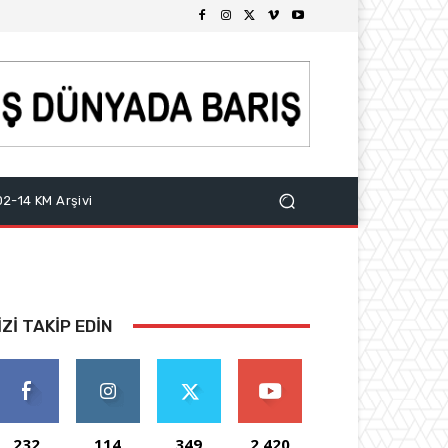
2-14 KM Arşivi
IZI TAKIP EDIN
232
114
349
2,420