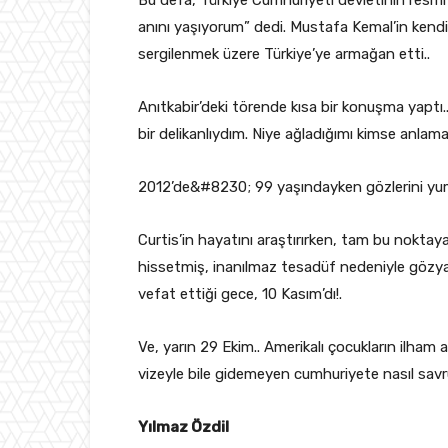
anını yaşıyorum” dedi. Mustafa Kemal’in kend
sergilenmek üzere Türkiye’ye armağan etti..
Anıtkabir’deki törende kısa bir konuşma yapt
bir delikanlıydım. Niye ağladığımı kimse anlama
2012’de&#8230; 99 yaşındayken gözlerini yu
Curtis’in hayatını araştırırken, tam bu noktay
hissetmiş, inanılmaz tesadüf nedeniyle gözy
vefat ettiği gece, 10 Kasım’dı!.
Ve, yarın 29 Ekim.. Amerikalı çocukların ilham 
vizeyle bile gidemeyen cumhuriyete nasıl savr
Yılmaz Özdil