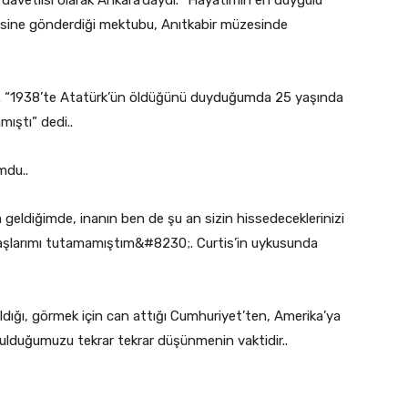
isine gönderdiği mektubu, Anıtkabir müzesinde
ı.. “1938’te Atatürk’ün öldüğünü duyduğumda 25 yaşında
mıştı” dedi..
mdu..
a geldiğimde, inanın ben de şu an sizin hissedeceklerinizi
aşlarımı tutamamıştım&#8230;. Curtis’in uykusunda
aldığı, görmek için can attığı Cumhuriyet’ten, Amerika’ya
ulduğumuzu tekrar tekrar düşünmenin vaktidir..