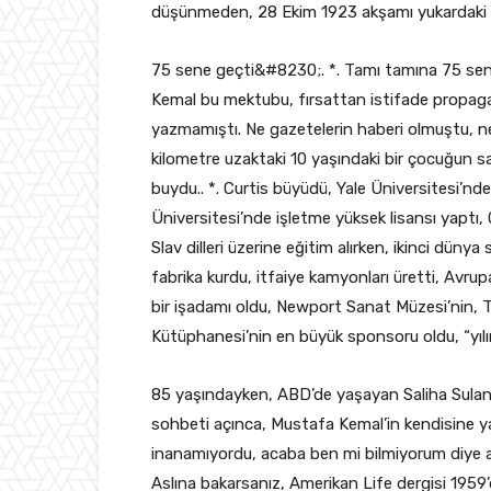
düşünmeden, 28 Ekim 1923 akşamı yukardaki 
75 sene geçti&#8230;. *. Tamı tamına 75 sene
Kemal bu mektubu, fırsattan istifade propagan
yazmamıştı. Ne gazetelerin haberi olmuştu, 
kilometre uzaktaki 10 yaşındaki bir çocuğun s
buydu.. *. Curtis büyüdü, Yale Üniversitesi’n
Üniversitesi’nde işletme yüksek lisansı yaptı,
Slav dilleri üzerine eğitim alırken, ikinci dünya
fabrika kurdu, itfaiye kamyonları üretti, Avrup
bir işadamı oldu, Newport Sanat Müzesi’nin, 
Kütüphanesi’nin en büyük sponsoru oldu, “yılın
85 yaşındayken, ABD’de yaşayan Saliha Suland
sohbeti açınca, Mustafa Kemal’in kendisine y
inanamıyordu, acaba ben mi bilmiyorum diye a
Aslına bakarsanız, Amerikan Life dergisi 1959