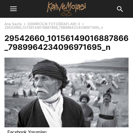
Ana Sayfa
DEMİRCİLİK FOTOĞRAFLARI-3
29542660_10156149016887866_7989964234096971695_n
29542660_10156149016887866
_7989964234096971695_n
Facebook Yorumları