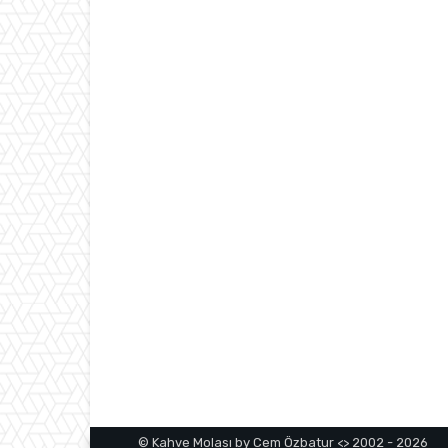
© Kahve Molası by Cem Özbatur <> 2002 - 2026