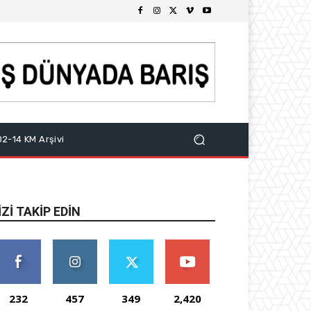
2-14 KM Arşivi
IZI TAKIP EDIN
232
457
349
2,420