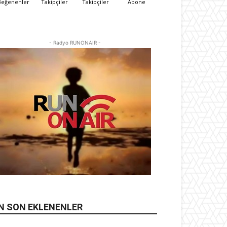
Beğenenler
Takipçiler
Takipçiler
Abone
- Radyo RUNONAIR -
N SON EKLENENLER