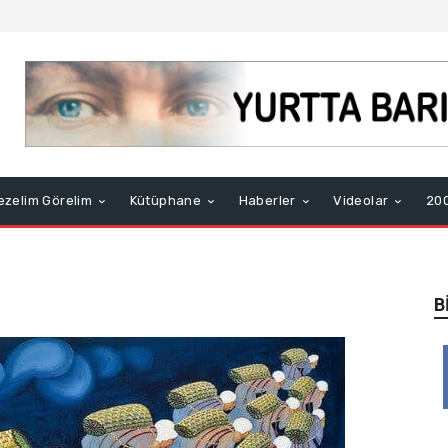
ezelim Görelim
Kütüphane
Haberler
Videolar
200
B