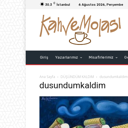
C
30.3
İstanbul
6 Ağustos 2026, Perşembe
Giriş
Yazarlarımız
Misafirlerimiz
G
Ana Sayfa
DÜŞÜNDÜM KALDIM
dusundumkaldim
dusundumkaldim