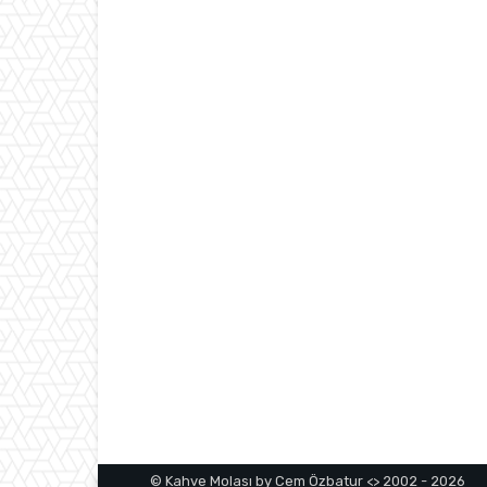
© Kahve Molası by Cem Özbatur <> 2002 - 2026