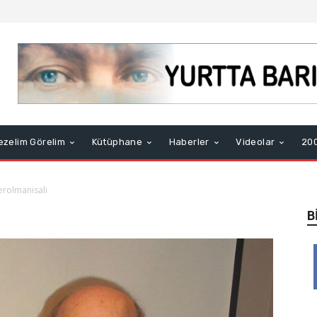
ezelim Görelim
Kütüphane
Haberler
Videolar
200
erolmanisali
B