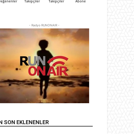
Beğenenler
Takipçiler
Takipçiler
Abone
- Radyo RUNONAIR -
N SON EKLENENLER