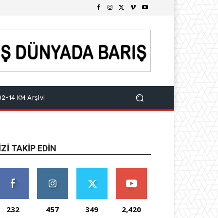
2-14 KM Arşivi
IZI TAKIP EDIN
232
457
349
2,420