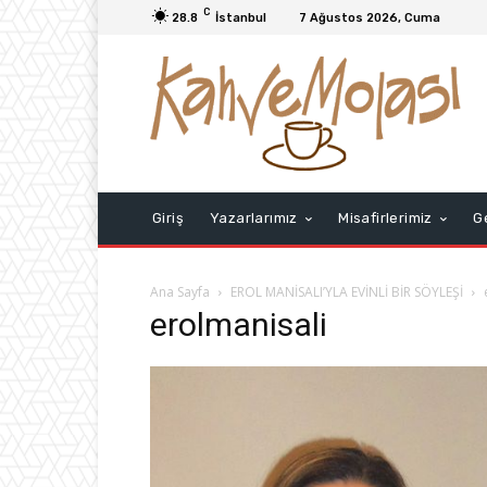
C
28.8
İstanbul
7 Ağustos 2026, Cuma
Giriş
Yazarlarımız
Misafirlerimiz
G
Ana Sayfa
EROL MANİSALI’YLA EVİNLİ BİR SÖYLEŞİ
erolmanisali