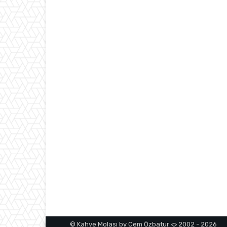
© Kahve Molası by Cem Özbatur <> 2002 - 2026