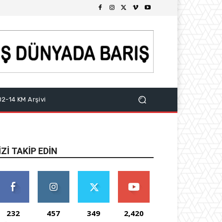
2-14 KM Arşivi
IZI TAKIP EDIN
232
457
349
2,420