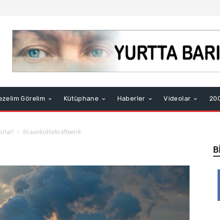
ezelim Görelim
Kütüphane
Haberler
Videolar
200
orlar!
Braunkohlekraftwerk
B