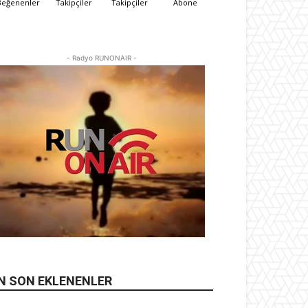
Beğenenler
Takipçiler
Takipçiler
Abone
- Radyo RUNONAIR -
N SON EKLENENLER