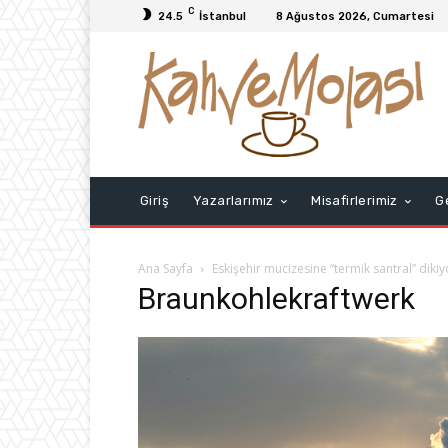
C
24.5
İstanbul
8 Ağustos 2026, Cumartesi
Giriş
Yazarlarımız
Misafirlerimiz
G
Ana Sayfa
Eskişehir mucizesine “termik santral” dikiy
Braunkohlekraftwerk