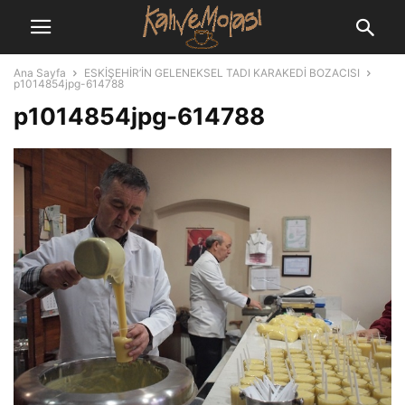
Ana Sayfa
ESKİŞEHİR’İN GELENEKSEL TADI KARAKEDİ BOZACISI
p1014854jpg-614788
p1014854jpg-614788