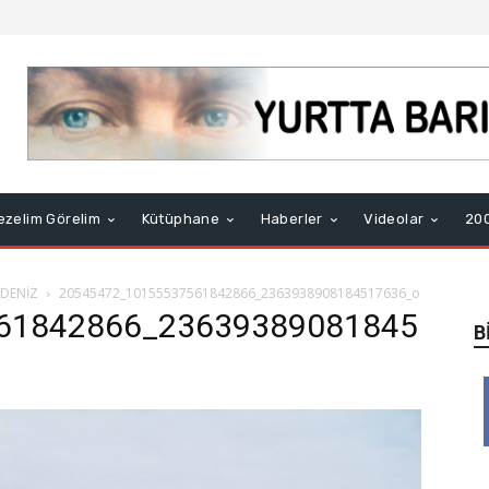
ezelim Görelim
Kütüphane
Haberler
Videolar
200
DENİZ
20545472_10155537561842866_2363938908184517636_o
61842866_23639389081845
B