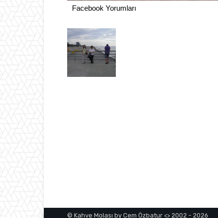
Facebook Yorumları
© Kahve Molası by Cem Özbatur <> 2002 - 2026