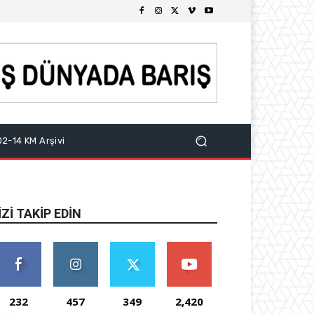
2-14 KM Arşivi
IZI TAKIP EDIN
232
457
349
2,420