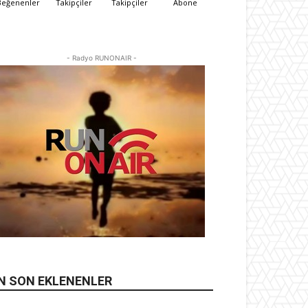
Beğenenler
Takipçiler
Takipçiler
Abone
- Radyo RUNONAIR -
N SON EKLENENLER