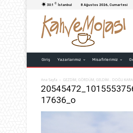
C
30.1
İstanbul
8 Ağustos 2026, Cumartesi
Giriş
Yazarlarımız
Misafirlerimiz
G
Ana Sayfa
GEZDİM, GÖRDÜM, GELDİM… DOĞU KARA
20545472_101555375
17636_o