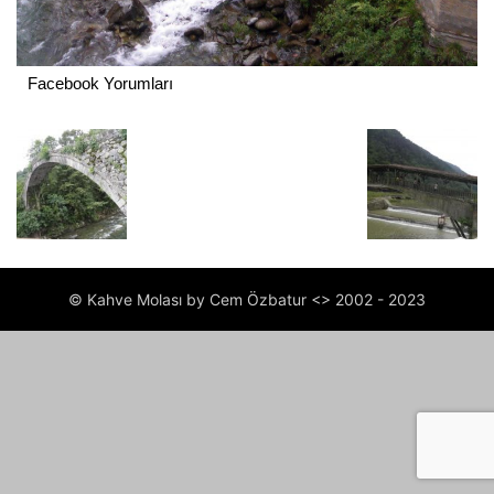
Facebook Yorumları
© Kahve Molası by Cem Özbatur <> 2002 - 2023