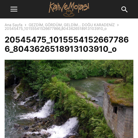
Ana Sayfa
GEZDİM, GÖRDÜM, GELDİM… DOĞU KARADENİZ
20545475_10155541526677866_8043626518913103910_o
20545475_1015554152667786
6_8043626518913103910_o