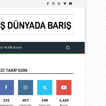
2-14 KM Arşivi
IZI TAKIP EDIN
232
457
349
2,420
Beğenenler
Takipçiler
Takipçiler
Abone