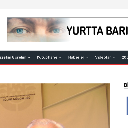
ezelim Görelim
Kütüphane
Haberler
Videolar
200
B