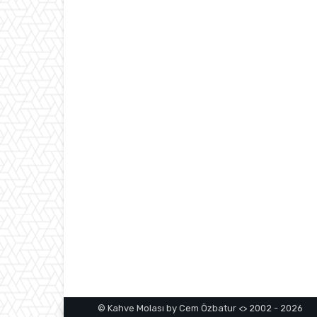
© Kahve Molası by Cem Özbatur <> 2002 - 2026