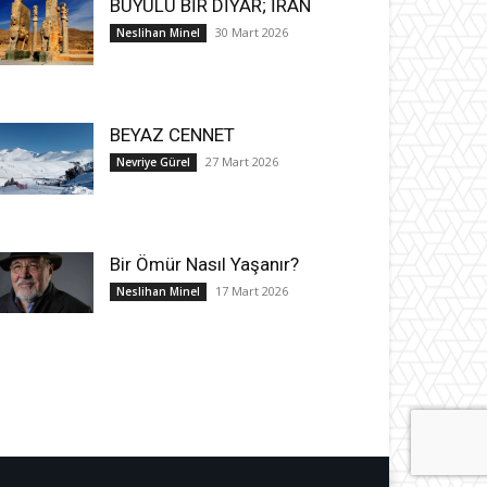
BÜYÜLÜ BİR DİYAR; İRAN
30 Mart 2026
Neslihan Minel
BEYAZ CENNET
27 Mart 2026
Nevriye Gürel
Bir Ömür Nasıl Yaşanır?
17 Mart 2026
Neslihan Minel