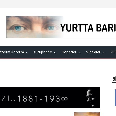
ezelim Görelim
Kütüphane
Haberler
Videolar
200
B