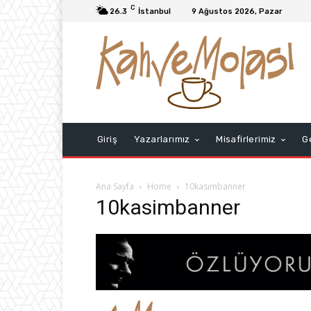
C
26.3
İstanbul
9 Ağustos 2026, Pazar
Giriş
Yazarlarımız
Misafirlerimiz
G
Ana Sayfa
Home
10kasimbanner
10kasimbanner