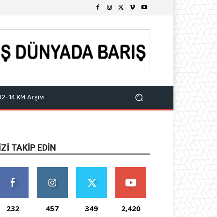
2-14 KM Arşivi
IZI TAKIP EDIN
232
457
349
2,420