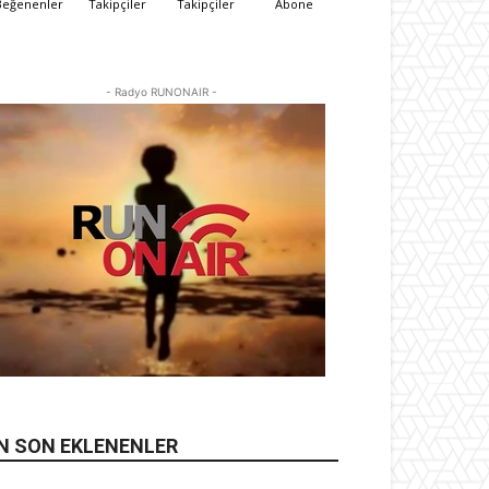
Beğenenler
Takipçiler
Takipçiler
Abone
- Radyo RUNONAIR -
N SON EKLENENLER