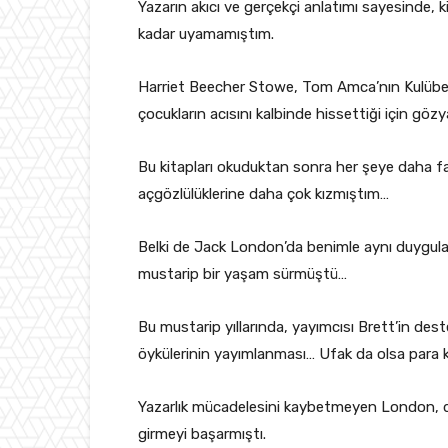
Yazarın akıcı ve gerçekçi anlatımı sayesinde, 
kadar uyamamıştım.
Harriet Beecher Stowe, Tom Amca’nın Kulübesi’
çocukların acısını kalbinde hissettiği için gözya
Bu kitapları okuduktan sonra her şeye daha far
açgözlülüklerine daha çok kızmıştım…
Belki de Jack London’da benimle aynı duygula
mustarip bir yaşam sürmüştü…
Bu mustarip yıllarında, yayımcısı Brett’in de
öykülerinin yayımlanması… Ufak da olsa par
Yazarlık mücadelesini kaybetmeyen London, da
girmeyi başarmıştı.