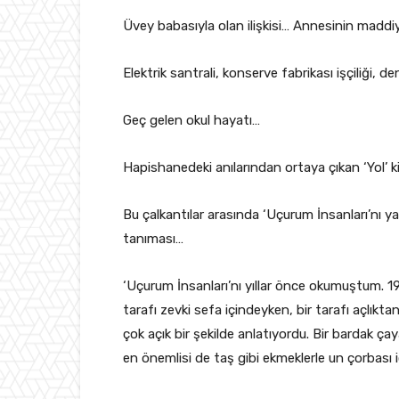
Üvey babasıyla olan ilişkisi… Annesinin maddiy
Elektrik santrali, konserve fabrikası işçiliği, den
Geç gelen okul hayatı…
Hapishanedeki anılarından ortaya çıkan ‘Yol’ k
Bu çalkantılar arasında ‘Uçurum İnsanları’nı y
tanıması…
‘Uçurum İnsanları’nı yıllar önce okumuştum. 1900
tarafı zevki sefa içindeyken, bir tarafı açlıkta
çok açık bir şekilde anlatıyordu. Bir bardak çaya
en önemlisi de taş gibi ekmeklerle un çorbası 