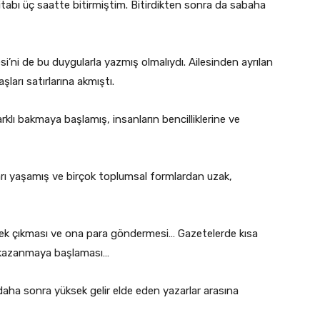
kitabı üç saatte bitirmiştim. Bitirdikten sonra da sabaha
ni de bu duygularla yazmış olmalıydı. Ailesinden ayrılan
şları satırlarına akmıştı.
klı bakmaya başlamış, insanların bencilliklerine ve
rı yaşamış ve birçok toplumsal formlardan uzak,
stek çıkması ve ona para göndermesi… Gazetelerde kısa
a kazanmaya başlaması…
ha sonra yüksek gelir elde eden yazarlar arasına