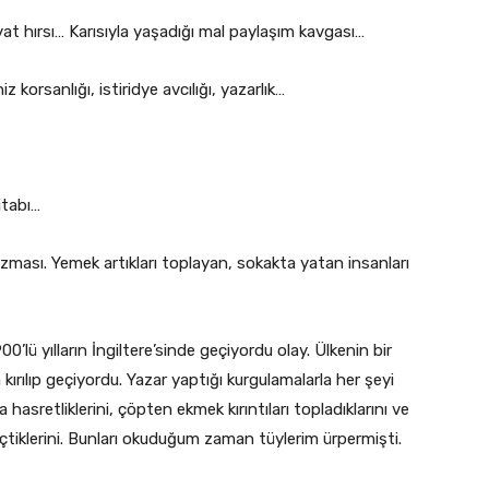
at hırsı… Karısıyla yaşadığı mal paylaşım kavgası…
iz korsanlığı, istiridye avcılığı, yazarlık…
itabı…
azması. Yemek artıkları toplayan, sokakta yatan insanları
’lü yılların İngiltere’sinde geçiyordu olay. Ülkenin bir
n kırılıp geçiyordu. Yazar yaptığı kurgulamalarla her şeyi
 hasretliklerini, çöpten ekmek kırıntıları topladıklarını ve
içtiklerini. Bunları okuduğum zaman tüylerim ürpermişti.