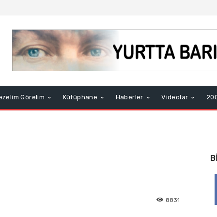
ezelim Görelim
Kütüphane
Haberler
Videolar
200
B
8831