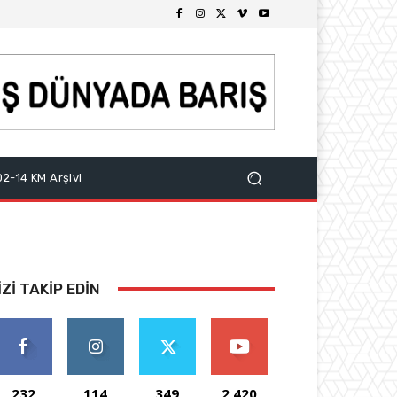
2-14 KM Arşivi
IZI TAKIP EDIN
232
114
349
2,420