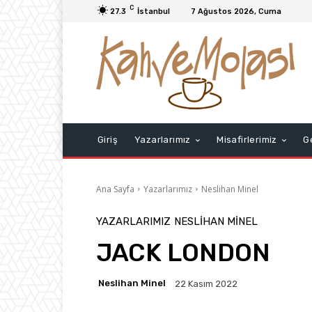
C
27.3
İstanbul
7 Ağustos 2026, Cuma
Giriş
Yazarlarımız
Misafirlerimiz
G
Ana Sayfa
Yazarlarımız
Neslihan Minel
YAZARLARIMIZ
NESLIHAN MINEL
JACK LONDON
Neslihan Minel
22 Kasım 2022