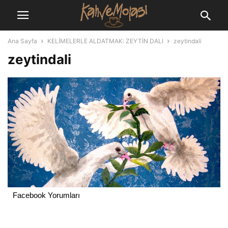
Ana Sayfa
KELİMELERLE ALDATMAK: ZEYTİN DALI
zeytindali
zeytindali
Facebook Yorumları