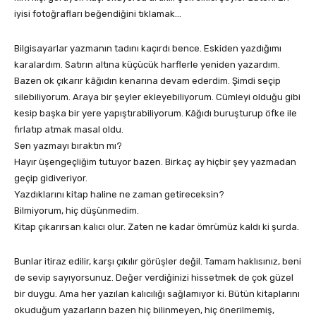
iyisi fotoğrafları beğendiğini tıklamak…
Bilgisayarlar yazmanın tadını kaçırdı bence. Eskiden yazdığımı
karalardım. Satırın altına küçücük harflerle yeniden yazardım.
Bazen ok çıkarır kâğıdın kenarına devam ederdim. Şimdi seçip
silebiliyorum. Araya bir şeyler ekleyebiliyorum. Cümleyi olduğu gibi
kesip başka bir yere yapıştırabiliyorum. Kâğıdı buruşturup öfke ile
fırlatıp atmak masal oldu.
Sen yazmayı bıraktın mı?
Hayır üşengeçliğim tutuyor bazen. Birkaç ay hiçbir şey yazmadan
geçip gidiveriyor.
Yazdıklarını kitap haline ne zaman getireceksin?
Bilmiyorum, hiç düşünmedim.
Kitap çıkarırsan kalıcı olur. Zaten ne kadar ömrümüz kaldı ki şurda.
Bunlar itiraz edilir, karşı çıkılır görüşler değil. Tamam haklısınız, beni
de sevip sayıyorsunuz. Değer verdiğinizi hissetmek de çok güzel
bir duygu. Ama her yazılan kalıcılığı sağlamıyor ki. Bütün kitaplarını
okuduğum yazarların bazen hiç bilinmeyen, hiç önerilmemiş,