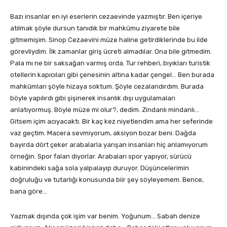
Bazı insanlar en iyi eserlerin cezaevinde yazmıştır. Ben içeriye
atılmak şöyle dursun tanıdık bir mahkûmu ziyarete bile
gitmemişim. Sinop Cezaevini müze haline getirdiklerinde bu ilde
görevliydim. İlk zamanlar giriş ücreti almadılar. Ona bile gitmedim.
Pala mı ne bir saksağan varmış orda. Tur rehberi, bıyıkları turistik
otellerin kapıcıları gibi çenesinin altına kadar çengel… Ben burada
mahkûmları şöyle hizaya soktum. Şöyle cezalandırdım. Burada
böyle yapılırdı gibi şişinerek insanlık dışı uygulamaları
anlatıyormuş. Böyle müze mi olur?, dedim. Zindanlı mindanlı…
Gitsem içim acıyacaktı. Bir kaç kez niyetlendim ama her seferinde
vaz geçtim. Macera sevmiyorum, aksiyon bozar beni. Dağda
bayırda dört çeker arabalarla yarışan insanları hiç anlamıyorum
örneğin. Spor falan diyorlar. Arabaları spor yapıyor, sürücü
kabinindeki sağa sola yalpalayıp duruyor. Düşüncelerimin
doğruluğu ve tutarlığı konusunda biir şey söyleyemem. Bence,
bana göre…
Yazmak dışında çok işim var benim. Yoğunum… Sabah denize