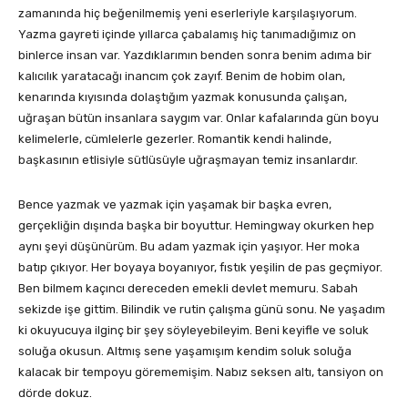
zamanında hiç beğenilmemiş yeni eserleriyle karşılaşıyorum.
Yazma gayreti içinde yıllarca çabalamış hiç tanımadığımız on
binlerce insan var. Yazdıklarımın benden sonra benim adıma bir
kalıcılık yaratacağı inancım çok zayıf. Benim de hobim olan,
kenarında kıyısında dolaştığım yazmak konusunda çalışan,
uğraşan bütün insanlara saygım var. Onlar kafalarında gün boyu
kelimelerle, cümlelerle gezerler. Romantik kendi halinde,
başkasının etlisiyle sütlüsüyle uğraşmayan temiz insanlardır.
Bence yazmak ve yazmak için yaşamak bir başka evren,
gerçekliğin dışında başka bir boyuttur. Hemingway okurken hep
aynı şeyi düşünürüm. Bu adam yazmak için yaşıyor. Her moka
batıp çıkıyor. Her boyaya boyanıyor, fıstık yeşilin de pas geçmiyor.
Ben bilmem kaçıncı dereceden emekli devlet memuru. Sabah
sekizde işe gittim. Bilindik ve rutin çalışma günü sonu. Ne yaşadım
ki okuyucuya ilginç bir şey söyleyebileyim. Beni keyifle ve soluk
soluğa okusun. Altmış sene yaşamışım kendim soluk soluğa
kalacak bir tempoyu görememişim. Nabız seksen altı, tansiyon on
dörde dokuz.