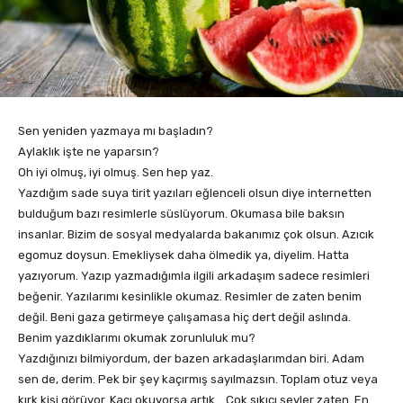
Sen yeniden yazmaya mı başladın?
Aylaklık işte ne yaparsın?
Oh iyi olmuş, iyi olmuş. Sen hep yaz.
Yazdığım sade suya tirit yazıları eğlenceli olsun diye internetten
bulduğum bazı resimlerle süslüyorum. Okumasa bile baksın
insanlar. Bizim de sosyal medyalarda bakanımız çok olsun. Azıcık
egomuz doysun. Emekliysek daha ölmedik ya, diyelim. Hatta
yazıyorum. Yazıp yazmadığımla ilgili arkadaşım sadece resimleri
beğenir. Yazılarımı kesinlikle okumaz. Resimler de zaten benim
değil. Beni gaza getirmeye çalışamasa hiç dert değil aslında.
Benim yazdıklarımı okumak zorunluluk mu?
Yazdığınızı bilmiyordum, der bazen arkadaşlarımdan biri. Adam
sen de, derim. Pek bir şey kaçırmış sayılmazsın. Toplam otuz veya
kırk kişi görüyor. Kaçı okuyorsa artık… Çok sıkıcı şeyler zaten. En