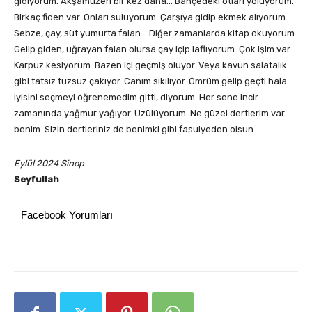
gidiyorum. Akşamüzeri bir kez daha… Bahçedeki otları yoluyorum.
Birkaç fiden var. Onları suluyorum. Çarşıya gidip ekmek alıyorum.
Sebze, çay, süt yumurta falan… Diğer zamanlarda kitap okuyorum.
Gelip giden, uğrayan falan olursa çay içip laflıyorum. Çok işim var.
Karpuz kesiyorum. Bazen içi geçmiş oluyor. Veya kavun salatalık
gibi tatsız tuzsuz çakıyor. Canım sıkılıyor. Ömrüm gelip geçti hala
iyisini seçmeyi öğrenemedim gitti, diyorum. Her sene incir
zamanında yağmur yağıyor. Üzülüyorum. Ne güzel dertlerim var
benim. Sizin dertleriniz de benimki gibi fasulyeden olsun.
Eylül 2024 Sinop
Seyfullah
Facebook Yorumları