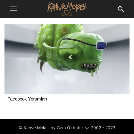
Facebook Yorumları
© Kahve Molası by Cem Özbatur <> 2002 - 2023