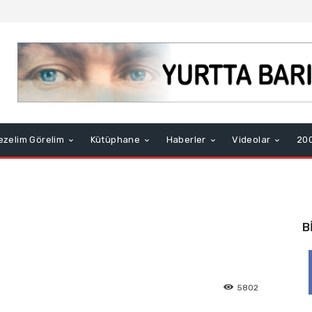
ezelim Görelim
Kütüphane
Haberler
Videolar
200
B
5802