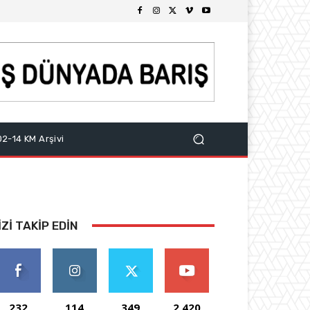
2-14 KM Arşivi
IZI TAKIP EDIN
232
114
349
2,420