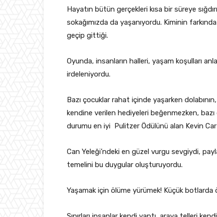
Hayatın bütün gerçekleri kısa bir süreye sığdırı
sokağımızda da yaşanıyordu. Kiminin farkınd
geçip gittiği.
Oyunda, insanların halleri, yaşam koşulları anla
irdeleniyordu.
Bazı çocuklar rahat içinde yaşarken dolabının,
kendine verilen hediyeleri beğenmezken, bazı
durumu en iyi Pulitzer Ödülünü alan Kevin Cart
Can Yeleği’ndeki en güzel vurgu sevgiydi, payl
temelini bu duygular oluşturuyordu.
Yaşamak için ölüme yürümek! Küçük botlarda ö
Sınırları insanlar kendi yaptı, araya telleri kendi