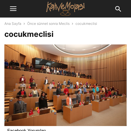
Ana Sayfa
Önce sünnet sonra Meclis
cocukmeclisi
cocukmeclisi
Facebook Yorumları