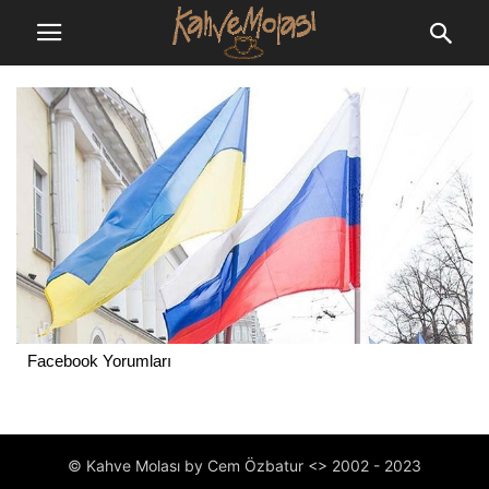
Facebook Yorumları
© Kahve Molası by Cem Özbatur <> 2002 - 2023