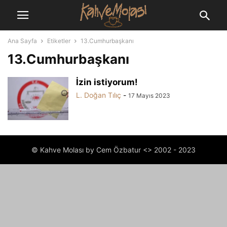
Ana Sayfa
Etiketler
13.Cumhurbaşkanı
13.Cumhurbaşkanı
İzin istiyorum!
L. Doğan Tılıç
-
17 Mayıs 2023
© Kahve Molası by Cem Özbatur <> 2002 - 2023