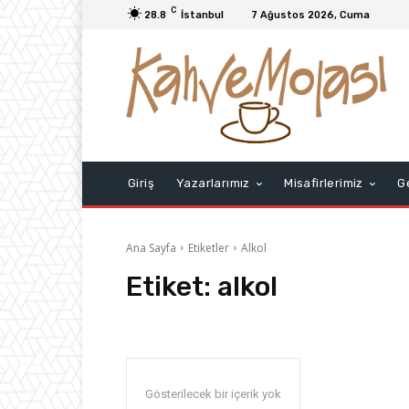
C
28.8
İstanbul
7 Ağustos 2026, Cuma
Giriş
Yazarlarımız
Misafirlerimiz
G
Ana Sayfa
Etiketler
Alkol
Etiket:
alkol
Gösterilecek bir içerik yok