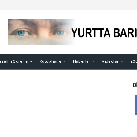
ezelim Görelim
Kütüphane
Haberler
Videolar
200
B