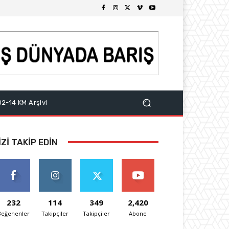
2-14 KM Arşivi
IZI TAKIP EDIN
232
114
349
2,420
Beğenenler
Takipçiler
Takipçiler
Abone