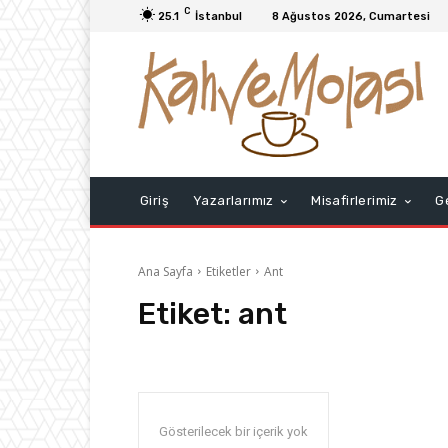
C
25.1
İstanbul
8 Ağustos 2026, Cumartesi
Giriş
Yazarlarımız
Misafirlerimiz
G
Ana Sayfa
Etiketler
Ant
Etiket:
ant
Gösterilecek bir içerik yok