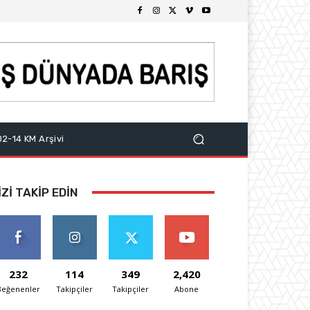
2-14 KM Arşivi
IZI TAKIP EDIN
232
114
349
2,420
Beğenenler
Takipçiler
Takipçiler
Abone