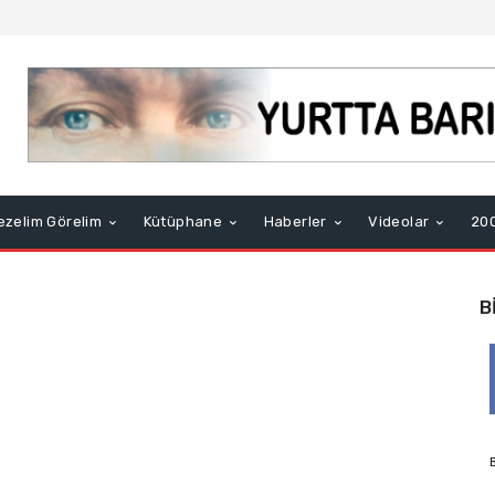
ezelim Görelim
Kütüphane
Haberler
Videolar
200
B