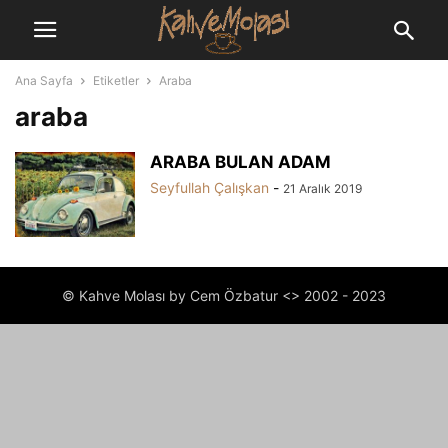
Ana Sayfa
Etiketler
Araba
araba
ARABA BULAN ADAM
Seyfullah Çalışkan
-
21 Aralık 2019
© Kahve Molası by Cem Özbatur <> 2002 - 2023