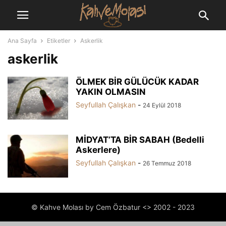
Ana Sayfa
Etiketler
Askerlik
askerlik
ÖLMEK BİR GÜLÜCÜK KADAR
YAKIN OLMASIN
Seyfullah Çalışkan
-
24 Eylül 2018
MİDYAT’TA BİR SABAH (Bedelli
Askerlere)
Seyfullah Çalışkan
-
26 Temmuz 2018
© Kahve Molası by Cem Özbatur <> 2002 - 2023