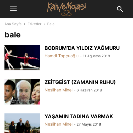
Ana Sayfa
Etiketler
Bale
bale
BODRUM’DA YILDIZ YAĞMURU
Hamdi Topçuoğlu
-
11 Ağustos 2018
ZEİTGEİST (ZAMANIN RUHU)
Neslihan Minel
-
6 Haziran 2018
YAŞAMIN TADINA VARMAK
Neslihan Minel
-
27 Mayıs 2018