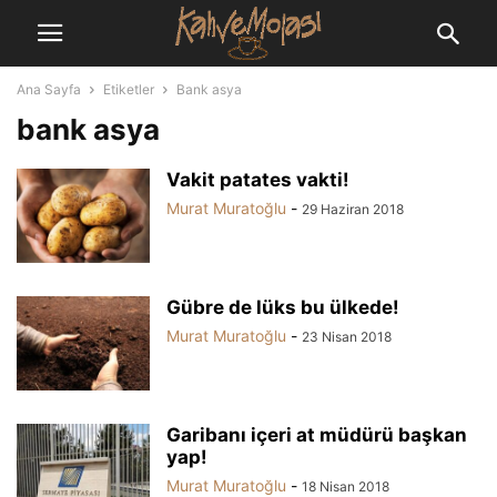
Ana Sayfa
Etiketler
Bank asya
bank asya
Vakit patates vakti!
Murat Muratoğlu
-
29 Haziran 2018
Gübre de lüks bu ülkede!
Murat Muratoğlu
-
23 Nisan 2018
Garibanı içeri at müdürü başkan
yap!
Murat Muratoğlu
-
18 Nisan 2018