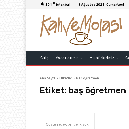
C
30.1
İstanbul
8 Ağustos 2026, Cumartesi
Giriş
Yazarlarımız
Misafirlerimiz
G
Ana Sayfa
Etiketler
Baş öğretmen
Etiket:
baş öğretmen
Gösterilecek bir içerik yok