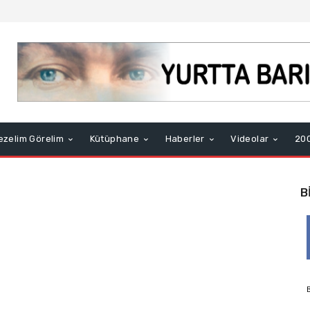
ezelim Görelim
Kütüphane
Haberler
Videolar
200
B