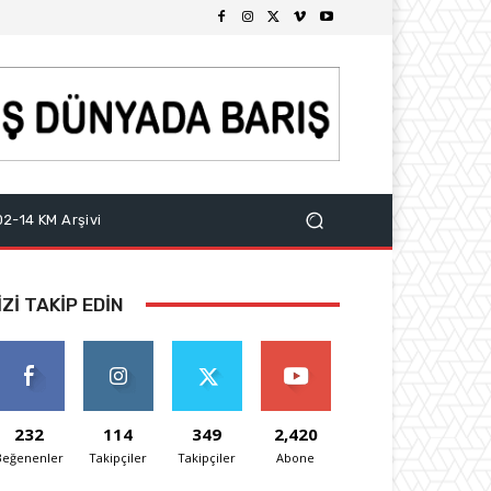
2-14 KM Arşivi
IZI TAKIP EDIN
232
114
349
2,420
Beğenenler
Takipçiler
Takipçiler
Abone