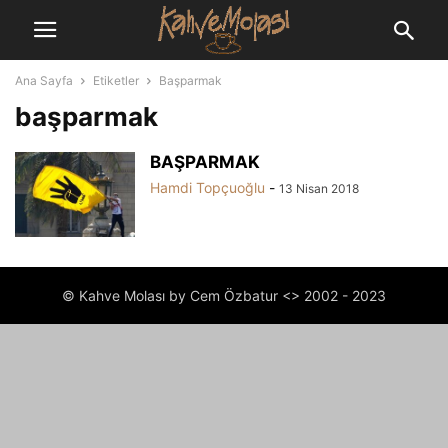
Ana Sayfa
Etiketler
Başparmak
başparmak
BAŞPARMAK
Hamdi Topçuoğlu
-
13 Nisan 2018
© Kahve Molası by Cem Özbatur <> 2002 - 2023