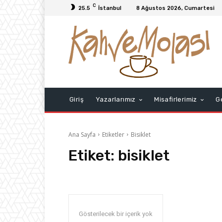
C
25.5
İstanbul
8 Ağustos 2026, Cumartesi
Giriş
Yazarlarımız
Misafirlerimiz
G
Ana Sayfa
Etiketler
Bisiklet
Etiket:
bisiklet
Gösterilecek bir içerik yok