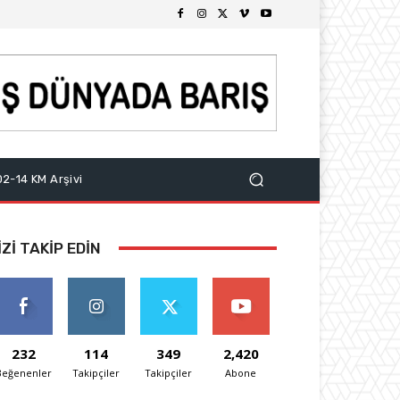
2-14 KM Arşivi
IZI TAKIP EDIN
232
114
349
2,420
Beğenenler
Takipçiler
Takipçiler
Abone