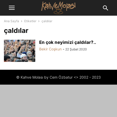
Ana Sayfa
Etiketler
çaldılar
çaldılar
En çok neyimizi çaldılar?..
Bekir Coşkun
-
22 Şubat 2020
© Kahve Molası by Cem Özbatur <> 2002 - 2023