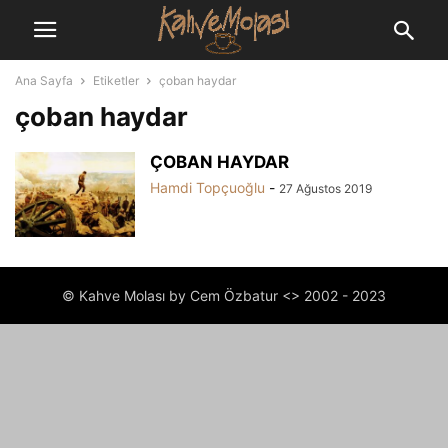
Ana Sayfa
Etiketler
çoban haydar
çoban haydar
ÇOBAN HAYDAR
Hamdi Topçuoğlu
-
27 Ağustos 2019
© Kahve Molası by Cem Özbatur <> 2002 - 2023