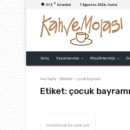
C
27.3
İstanbul
7 Ağustos 2026, Cuma
Giriş
Yazarlarımız
Misafirlerimiz
G
Ana Sayfa
Etiketler
çocuk bayramı
Etiket:
çocuk bayram
Gösterilecek bir içerik yok