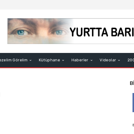
ezelim Görelim
Kütüphane
Haberler
Videolar
200
B
ı