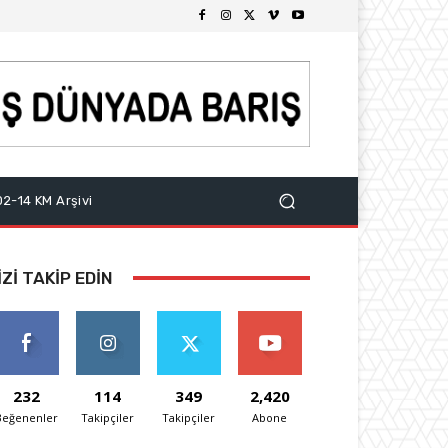
2-14 KM Arşivi
IZI TAKIP EDIN
232
114
349
2,420
Beğenenler
Takipçiler
Takipçiler
Abone