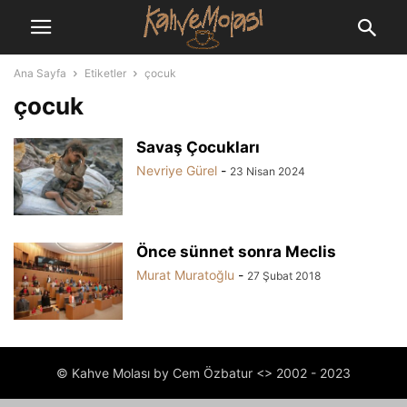
Ana Sayfa
Etiketler
çocuk
çocuk
Savaş Çocukları
Nevriye Gürel
-
23 Nisan 2024
Önce sünnet sonra Meclis
Murat Muratoğlu
-
27 Şubat 2018
© Kahve Molası by Cem Özbatur <> 2002 - 2023