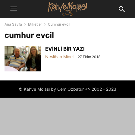
Ana Sayfa
Etiketler
Cumhur evcil
cumhur evcil
EVİNLİ BİR YAZI
Neslihan Minel
-
27 Ekim 2018
© Kahve Molası by Cem Özbatur <> 2002 - 2023