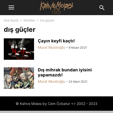
Ana Sayfa
Etiketler
Dış güçler
dış güçler
Çayın keyfi kaçtı!
Murat Muratoğlu
-
9 Nisan 2021
Dış mihrak bundan iyisini
yapamazdı!
Murat Muratoğlu
-
23 Mart 2021
© Kahve Molası by Cem Özbatur <> 2002 - 2023