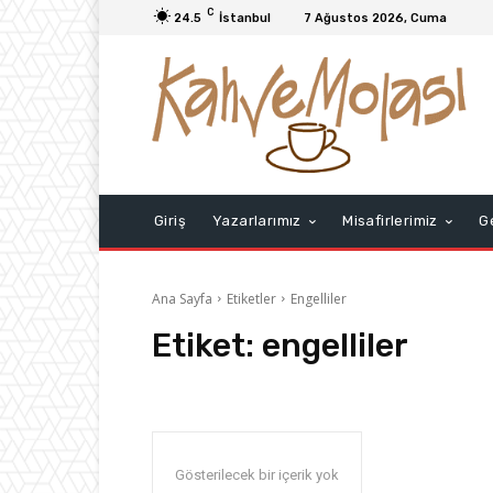
C
24.5
İstanbul
7 Ağustos 2026, Cuma
Giriş
Yazarlarımız
Misafirlerimiz
G
Ana Sayfa
Etiketler
Engelliler
Etiket:
engelliler
Gösterilecek bir içerik yok