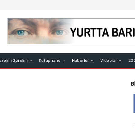
ezelim Görelim
Kütüphane
Haberler
Videolar
200
B