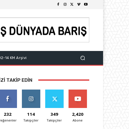
2-14 KM Arşivi
IZI TAKIP EDIN
232
114
349
2,420
Beğenenler
Takipçiler
Takipçiler
Abone