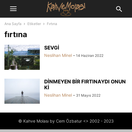
Ana Sayfa
Etiketler
Fırtına
fırtına
SEVGİ
Neslihan Minel
-
14 Haziran 2022
DİNMEYEN BİR FIRTINAYDI ONUN
Kİ
Neslihan Minel
-
31 Mayıs 2022
© Kahve Molası by Cem Özbatur <> 2002 - 2023