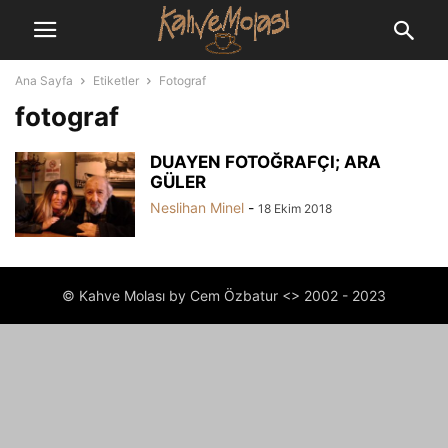
Ana Sayfa
Etiketler
Fotograf
fotograf
DUAYEN FOTOĞRAFÇI; ARA
GÜLER
Neslihan Minel
-
18 Ekim 2018
© Kahve Molası by Cem Özbatur <> 2002 - 2023