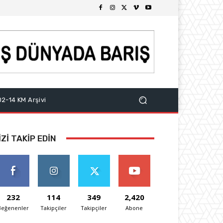
2-14 KM Arşivi
IZI TAKIP EDIN
232
114
349
2,420
Beğenenler
Takipçiler
Takipçiler
Abone