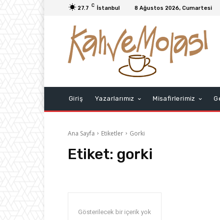
C
27.7
İstanbul
8 Ağustos 2026, Cumartesi
Giriş
Yazarlarımız
Misafirlerimiz
G
Ana Sayfa
Etiketler
Gorki
Etiket:
gorki
Gösterilecek bir içerik yok