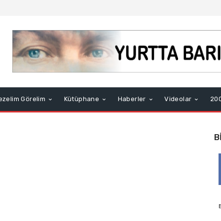
ezelim Görelim
Kütüphane
Haberler
Videolar
200
B