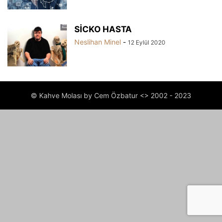
SİCKO HASTA
Neslihan Minel
-
12 Eylül 2020
© Kahve Molası by Cem Özbatur <> 2002 - 2023