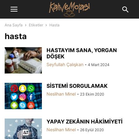
Ana Sayfa
Etiketler
Hasta
hasta
HASTAYIM SANA, YORGAN
DÖŞEK
Seyfullah Çalışkan
-
4 Mart 2024
SİSTEMİ SORGULAMAK
Neslihan Minel
-
23 Ekim 2020
YAPAY ZEKÂNIN HÂKİMİYETİ
Neslihan Minel
-
26 Eylül 2020