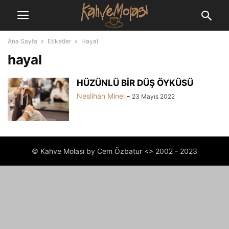
Ana Sayfa
Etiketler
Hayal
hayal
HÜZÜNLÜ BİR DÜŞ ÖYKÜSÜ
Neslihan Minel
-
23 Mayıs 2022
© Kahve Molası by Cem Özbatur <> 2002 - 2023