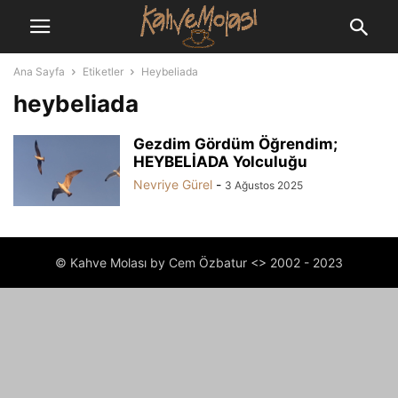
Ana Sayfa
Etiketler
Heybeliada
heybeliada
Gezdim Gördüm Öğrendim;
HEYBELİADA Yolculuğu
Nevriye Gürel
-
3 Ağustos 2025
© Kahve Molası by Cem Özbatur <> 2002 - 2023